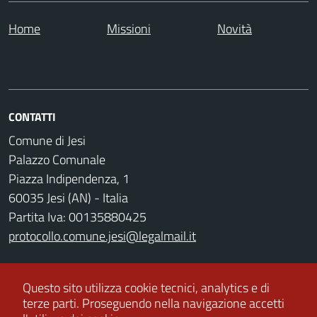
Home
Missioni
Novità
CONTATTI
Comune di Jesi
Palazzo Comunale
Piazza Indipendenza, 1
60035 Jesi (AN) - Italia
Partita Iva: 00135880425
protocollo.comune.jesi@legalmail.it
Codice Univoco Ufficio: UFZ4RC
Questo sito utilizza cookie tecnici, analytics e di
terze parti.
Proseguendo nella navigazione accetti