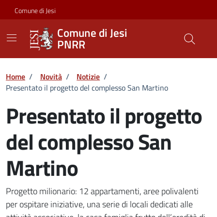
Vai ai contenuti
Vai al footer
Skip to Main Content
Comune di Jesi
Comune di Jesi
PNRR
Home
/
Novità
/
Notizie
/
Presentato il progetto del complesso San Martino
Presentato il progetto
del complesso San
Martino
Dettaglio della notizia
Progetto milionario: 12 appartamenti, aree polivalenti
per ospitare iniziative, una serie di locali dedicati alle